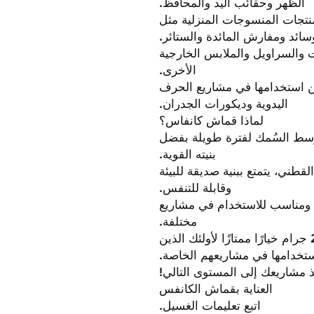
الظهر وحقائب اليد والمحافظ.
نتجات المنسوجات المنزلية مثل
سائد ومفارش المائدة والستائر.
 والسراويل والملابس الخارجية
الأخرى.
كن استخدامها في مشاريع الحرف
اليدوية وديكورات الجدران.
لماذا قماش كانفاس؟
وسط السُمك لفترة طويلة بفضل
بنيته القوية.
طني، يتمتع ببنية صديقة للبيئة
وقابلة للتنفس.
ل ومناسب للاستخدام في مشاريع
مختلفة.
يُعد قماش القماش الذي يبلغ وزنه 200 جرام خيارًا ممتازًا لأولئك الذين
استخدامها في مشاريعهم الخاصة.
 مشاريعك إلى المستوى التالي!
العناية بقماش الكانفس
اتبع تعليمات الغسيل.