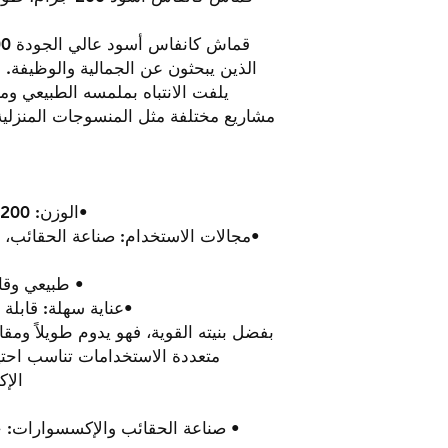
يلفت الانتباه بملمسه الطبيعي وم
مشاريع مختلفة مثل المنسوجات المنزلية
•الوزن: 200 جرام/م² مع سمك ومتانة مثالية
•مجالات الاستخدام: صناعة الحقائب، وت
• طبيعي وقا
•عناية سهلة: قابلة 
بفضل بنيته القوية، فهو يدوم طويلاً ومقا
متعددة الاستخدامات تناسب احتي
الإك
• صناعة الحقائب والإكسسوارات: خ