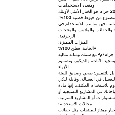
ومتعدد الاستخدامات
قماش كانفاس أسود عالي الجودة 200 جرام هو الخيار الأمثل لأولئك
الذين يبحثون عن الجمالية والوظيفة. مصنوع من خيوط قطنية 100%،
تانته. فهو مناسب للاستخدام في
 والحقائب والملابس والمنتجات
الزخرفية.
الميزات المميزة:
•الخامة: قطن 100%
نجيد الأثاث، والديكور، وتصميم
الأزياء
بل للتنفس: صحي وصديق للبيئة
للغسل في الغسالة، وقابلة للكي
وم للاستخدام المكثف. إنها مادة
اجاتك في المشاريع النسيجية أو
سسوارات أو المشاريع المنزلية.
مجالات الاستخدام:
يار ممتاز للمنتجات مثل حقائب