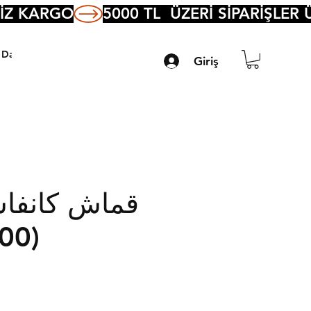
Daha Fazla
Giriş
قماش كانفا
(200 جرام)