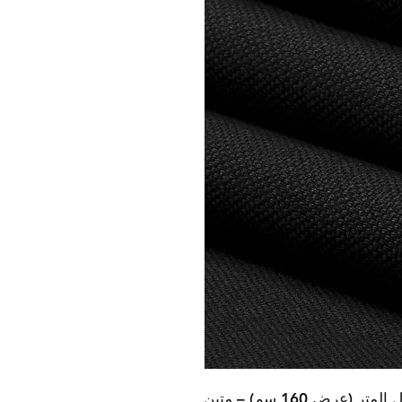
قماش كانفاس أسود 200 جرام، طول المتر (عرض 160 سم) – متين