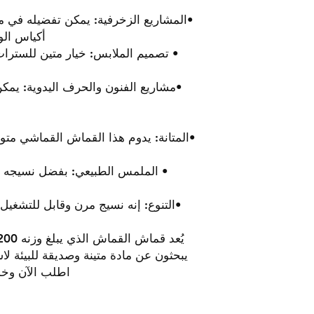
•المشاريع الزخرفية: يمكن تفضيله في م
أكياس الو
• تصميم الملابس: خيار متين للسترات
•مشاريع الفنون والحرف اليدوية: يم
•المتانة: يدوم هذا القماش القماشي مت
• الملمس الطبيعي: بفضل نسيجه الق
•التنوع: إنه نسيج مرن وقابل للتشغي
يبحثون عن مادة متينة وصديقة للبيئة ل
اطلب الآن وخذ