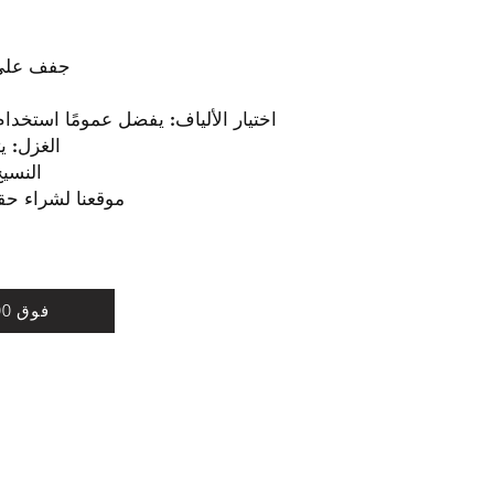
جفف على 
اختيار الألياف: يفضل عمومًا استخدام 
الغزل: ي
النسي
موقعنا لشراء ح
فوق 100 متر طلب سعر الجملة
الشحن والإرجاع
التجارة المحدودة
عقد البيع عن بعد
بيامي. رقم: 9 / ب
سياسة التسوق