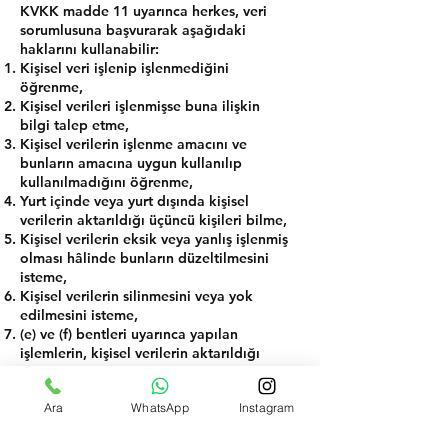
KVKK madde 11 uyarınca herkes, veri
sorumlusuna başvurarak aşağıdaki
haklarını kullanabilir:
Kişisel veri işlenip işlenmediğini
öğrenme,
Kişisel verileri işlenmişse buna ilişkin
bilgi talep etme,
Kişisel verilerin işlenme amacını ve
bunların amacına uygun kullanılıp
kullanılmadığını öğrenme,
Yurt içinde veya yurt dışında kişisel
verilerin aktarıldığı üçüncü kişileri bilme,
Kişisel verilerin eksik veya yanlış işlenmiş
olması hâlinde bunların düzeltilmesini
isteme,
Kişisel verilerin silinmesini veya yok
edilmesini isteme,
(e) ve (f) bentleri uyarınca yapılan
işlemlerin, kişisel verilerin aktarıldığı
üçüncü kişilere bildirilmesini isteme,
İşlenen verilerin münhasıran otomatik
Ara
WhatsApp
Instagram
sistemler vasıtasıyla analiz edilmesi
suretiyle kişinin kendisi aleyhine bir