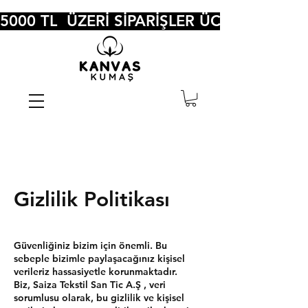
5000 TL  ÜZERİ SİPARİŞLER ÜCRETSİZ KA
Gizlilik Politikası
Güvenliğiniz bizim için önemli. Bu
sebeple bizimle paylaşacağınız kişisel
verileriz hassasiyetle korunmaktadır.
Biz, Saiza Tekstil San Tic A.Ş , veri
sorumlusu olarak, bu gizlilik ve kişisel