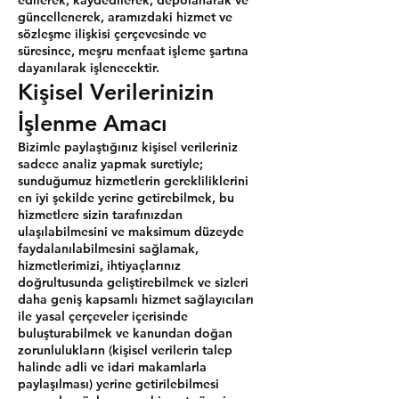
edilerek, kaydedilerek, depolanarak ve
güncellenerek, aramızdaki hizmet ve
sözleşme ilişkisi çerçevesinde ve
süresince, meşru menfaat işleme şartına
dayanılarak işlenecektir.
Kişisel Verilerinizin
İşlenme Amacı
Bizimle paylaştığınız kişisel verileriniz
sadece analiz yapmak suretiyle;
sunduğumuz hizmetlerin gerekliliklerini
en iyi şekilde yerine getirebilmek, bu
hizmetlere sizin tarafınızdan
ulaşılabilmesini ve maksimum düzeyde
faydalanılabilmesini sağlamak,
hizmetlerimizi, ihtiyaçlarınız
doğrultusunda geliştirebilmek ve sizleri
daha geniş kapsamlı hizmet sağlayıcıları
ile yasal çerçeveler içerisinde
buluşturabilmek ve kanundan doğan
zorunlulukların (kişisel verilerin talep
halinde adli ve idari makamlarla
paylaşılması) yerine getirilebilmesi