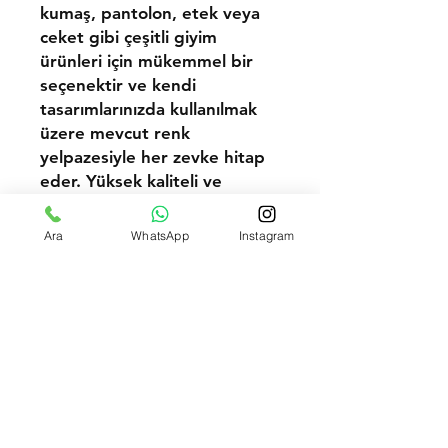
kumaş, pantolon, etek veya
ceket gibi çeşitli giyim
ürünleri için mükemmel bir
seçenektir ve kendi
tasarımlarınızda kullanılmak
üzere mevcut renk
yelpazesiyle her zevke hitap
eder. Yüksek kaliteli ve
dayanıklı Sarı Gabardin 20/20
3/1 Dokuma kumaşımız, sizin
Ara
WhatsApp
Instagram
ve müşterilerinizin ihtiyaçlarını
karşılamak için mükemmel bir
seçenektir.
100 Metre ÜstüToptan Fiyat Talep Et