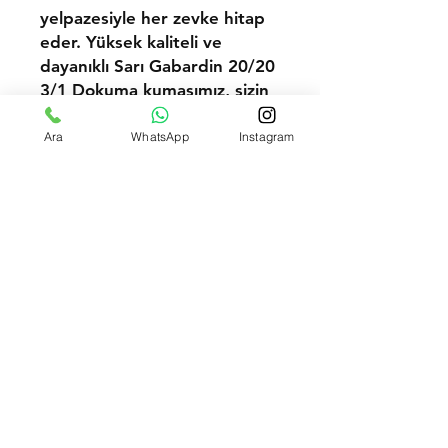
yelpazesiyle her zevke hitap
eder. Yüksek kaliteli ve
dayanıklı Sarı Gabardin 20/20
3/1 Dokuma kumaşımız, sizin
ve müşterilerinizin ihtiyaçlarını
karşılamak için mükemmel bir
Ara
WhatsApp
Instagram
seçenektir.
100 Metre ÜstüToptan Fiyat Talep Et
Gönderim ve İadeler