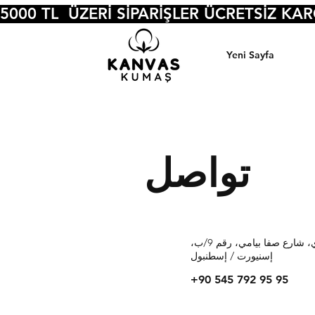
5000 TL  ÜZERİ SİPARİŞLER ÜCRETSİZ KA
Yeni Sayfa
تواصل
منطقة سعديت ديري، شارع صفا بيامي، رقم 9/ب،
إسنيورت / إسطنبول
+90 545 792 95 95