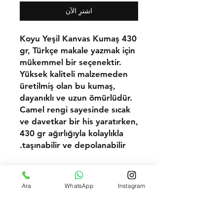
اشترِ الآن
Koyu Yeşil Kanvas Kumaş 430
gr, Türkçe makale yazmak için
mükemmel bir seçenektir.
Yüksek kaliteli malzemeden
üretilmiş olan bu kumaş,
dayanıklı ve uzun ömürlüdür.
Camel rengi sayesinde sıcak
ve davetkar bir his yaratırken,
430 gr ağırlığıyla kolaylıkla
taşınabilir ve depolanabilir.
Ara
WhatsApp
Instagram
فوق 100 متر طلب سعر الجملة