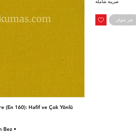
ضريبة شاملة
لكل
1
متر
غير متوفر
 (En 160): Hafif ve Çok Yönlü
• Malzeme: %100 Pamuk Ham Bez