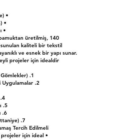
• Genişlik: 160 cm (1,60 metre)
• Renk: Siyah ( Baskıya Uygun)
• Doku: Hafif, Nefes Alan Yapı
f pamuktan üretilmiş,
unulan kaliteli bir tekstil
dayanıklı ve esnek bir yapı sunar.
li projeler için idealdir.
1. Hafif Yaz Giysileri (Elbiseler, Gömlekler)
2. İnce Perdeler ve Tül Benzeri Uygulamalar
4. El Sanatları ve DIY Projeleri
5. Doğal Çanta ve Kese Yapımı
6. Boyama ve Baskı Çalışmaları
7. Bebek Ürünleri (Kundak, Battaniye)
aş Tercih Edilmeli?
• Hafiflik: İnce yapısı ile yazlık projeler için ideal