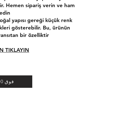
tir. Hemen sipariş verin ve ham
din!
ğal yapısı gereği küçük renk
ikleri gösterebilir. Bu, ürünün
ansıtan bir özelliktir.
N TIKLAYIN:
فوق 100 متر طلب سعر الجملة
الشحن والإرجاع
التجارة المحدودة
عقد البيع عن بعد
بيامي. رقم: 9 / ب
سياسة التسوق