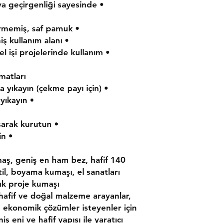
ava geçirgenliği sayesinde
• Doğallık: Kimyasal işlem görmemiş, saf pamuk
• Ekonomik: Uygun fiyatlı geniş kullanım alanı
e el işi projelerinde kullanım
atları:
• İlk kullanımdan önce ılık suda yıkayın (çekme payı için)
• 30°C’de hassas programda yıkayın
• Düşük ısıda kurutun veya asarak kurutun
• Düşük-orta sıcaklıkta ütüleyin
umaş, geniş en ham bez, hafif
l, boyama kumaşı, el sanatları
lık proje kumaşı
afif ve doğal malzeme arayanlar,
e ekonomik çözümler isteyenler için
 eni ve hafif yapısı ile yaratıcı