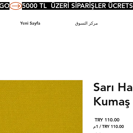
RGO
مركز التسوق
Yeni Sayfa
Sarı H
Kumaş
السعر
/
1م
‏110.00 TRY