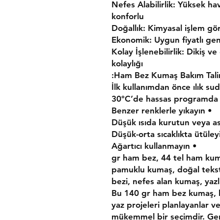
• Nefes Alabilirlik: Yüksek h
konforlu
• Kolay İşlenebilirlik: Dikiş v
kolaylığı
Ham Bez Kumaş Bakım Talim
• Benzer renklerle yıkayın
• Ağartıcı kullanmayın
140 gr ham bez, 44 tel ham k
pamuklu kumaş, doğal teksti
bezi, nefes alan kumaş, yaz
Bu 140 gr ham bez kumaş, h
yaz projeleri planlayanlar v
mükemmel bir seçimdir. Geniş