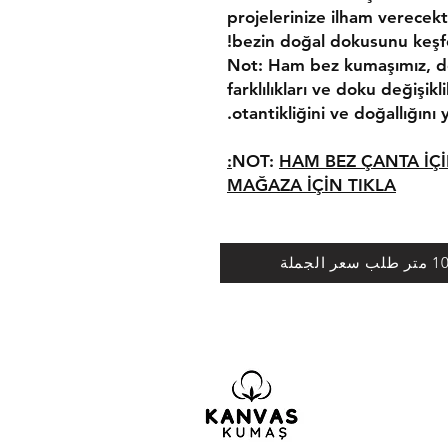
projelerinize ilham verecek
bezin doğal dokusunu keşfe
Not: Ham bez kumaşımız, do
farklılıkları ve doku değişikl
otantikliğini ve doğallığını y
NOT:
HAM BEZ ÇANTA İÇİ
MAĞAZA İÇİN TIKLA